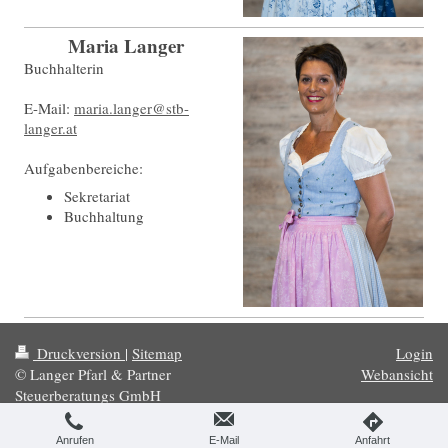
Maria Langer
Buchhalterin
E-Mail:
maria.langer@stb-
langer.at
Aufgabenbereiche:
Sekretariat
Buchhaltung
Druckversion
|
Sitemap
Login
© Langer Pfarl & Partner
Webansicht
Steuerberatungs GmbH
Anrufen
E-Mail
Anfahrt